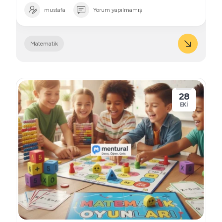
mustafa
Yorum yapılmamış
Matematik
28
EKI