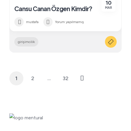
10
Cansu Canan Özgen Kimdir?
MAR
mustafa
Yorum yapılmamış
girişimcilik
1
2
…
32
Yazı
sayfalaması