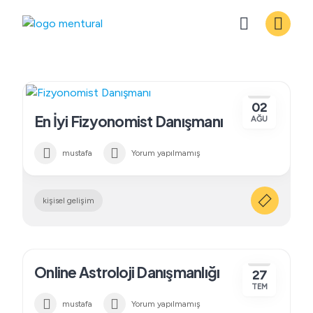
Skip
to
content
02
En İyi Fizyonomist Danışmanı
AĞU
mustafa
Yorum yapılmamış
kişisel gelişim
Online Astroloji Danışmanlığı
27
TEM
mustafa
Yorum yapılmamış