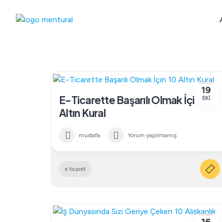
Skip
to
content
19
E-Ticarette Başarılı Olmak İçin 10
EKI
Altın Kural
mustafa
Yorum yapılmamış
e ticaret