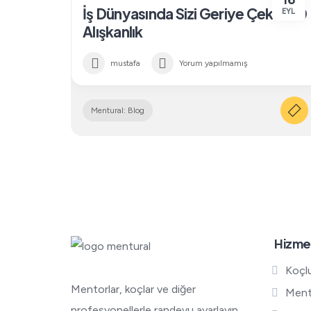
16
İş Dünyasında Sizi Geriye Çeken 10
EYL
Alışkanlık
mustafa
Yorum yapılmamış
Mentural: Blog
Hizme
Koçl
Mentorlar, koçlar ve diğer
Ment
profesyonellerle randevu ayarlayın.