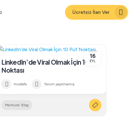
p
Ücretsiz İlan Ver
16
LinkedIn’de Viral Olmak İçin 10 Püf
EYL
Noktası
mustafa
Yorum yapılmamış
Mentural: Blog