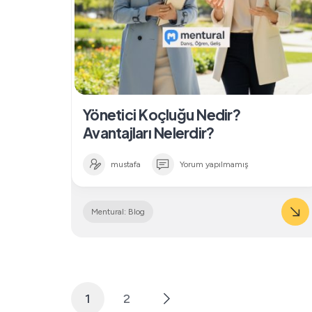
Yönetici Koçluğu Nedir?
Avantajları Nelerdir?
mustafa
Yorum yapılmamış
Mentural: Blog
1
2
Yazı