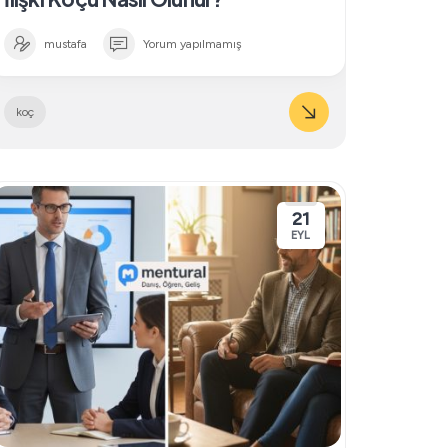
mustafa
Yorum yapılmamış
koç
21
EYL