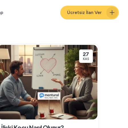
ap
Ücretsiz İlan Ver
27
KAS
İlişki Koçu Nasıl Olunur?