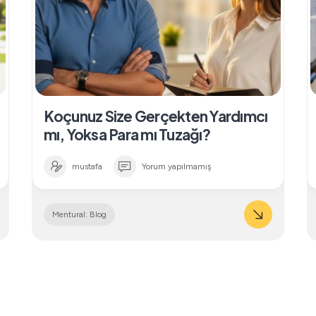
Koçunuz Size Gerçekten Yardımcı
mı, Yoksa Para mı Tuzağı?
mustafa
Yorum yapılmamış
Mentural: Blog