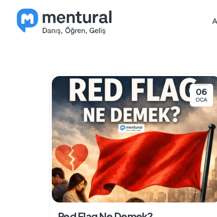
Skip
to
A
content
06
OCA
Red Flag Ne Demek?