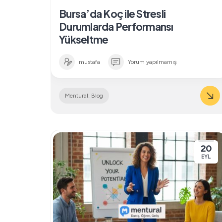
Bursa’da Koç ile Stresli
Durumlarda Performansı
Yükseltme
mustafa
Yorum yapılmamış
Mentural: Blog
20
EYL