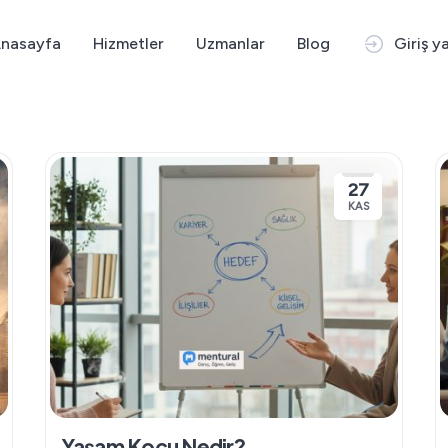
nasayfa
Hizmetler
Uzmanlar
Blog
Giriş y
27
KAS
Yaşam Koçu Nedir?