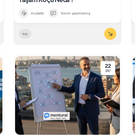
mustafa
Yorum yapılmamış
koç
22
EKI