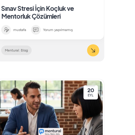
Sınav Stresi İçin Koçluk ve
Mentorluk Çözümleri
mustafa
Yorum yapılmamış
Mentural: Blog
20
EYL