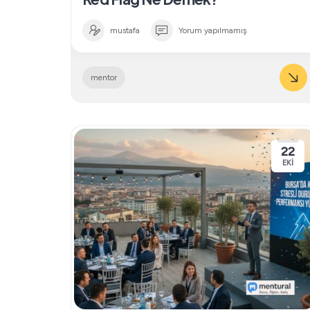
mustafa
Yorum yapılmamış
mentor
22
EKI