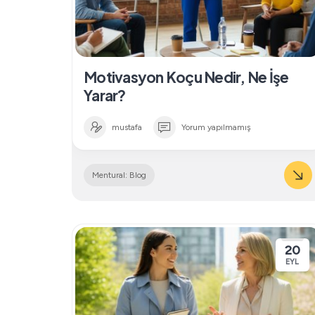
Motivasyon Koçu Nedir, Ne İşe
Yarar?
mustafa
Yorum yapılmamış
Mentural: Blog
20
EYL