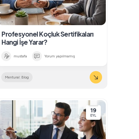
Profesyonel Koçluk Sertifikaları
Hangi İşe Yarar?
mustafa
Yorum yapılmamış
Mentural: Blog
19
EYL