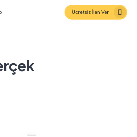
p
Ücretsiz İlan Ver
erçek