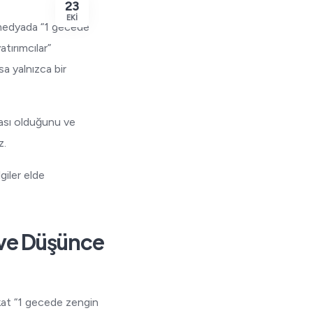
23
EKI
l medyada “1 gecede
atırımcılar”
a yalnızca bir
lası olduğunu ve
z.
giler elde
 ve Düşünce
akat “1 gecede zengin