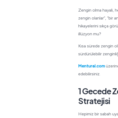
Zengin olma hayali, h
zengin olanlar”, “bir 
hikayelerini sıkça gö
illüzyon mu?
Kısa sürede zengin ol
sürdürülebilir zenginl
Mentural.com
üzerind
edebilirsiniz.
1 Gecede Z
Stratejisi
Hepimiz bir sabah uya