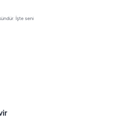
kündür. İşte seni
vir