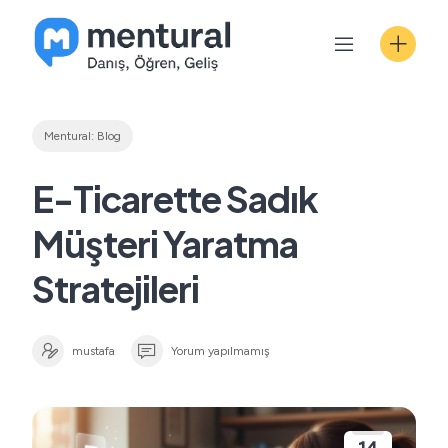
Skip
to
content
Mentural: Blog
E-Ticarette Sadık
Müşteri Yaratma
Stratejileri
mustafa
Yorum yapılmamış
14