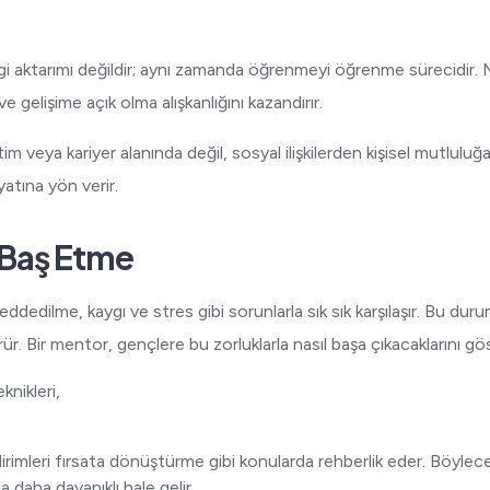
i aktarımı değildir; aynı zamanda öğrenmeyi öğrenme sürecidir. 
e gelişime açık olma alışkanlığını kazandırır.
im veya kariyer alanında değil, sosyal ilişkilerden kişisel mutlulu
atına yön verir.
 Baş Etme
reddedilme, kaygı ve stres gibi sorunlarla sık sık karşılaşır. Bu duru
 Bir mentor, gençlere bu zorluklarla nasıl başa çıkacaklarını gös
knikleri,
,
irimleri fırsata dönüştürme gibi konularda rehberlik eder. Böylec
ında daha dayanıklı hale gelir.