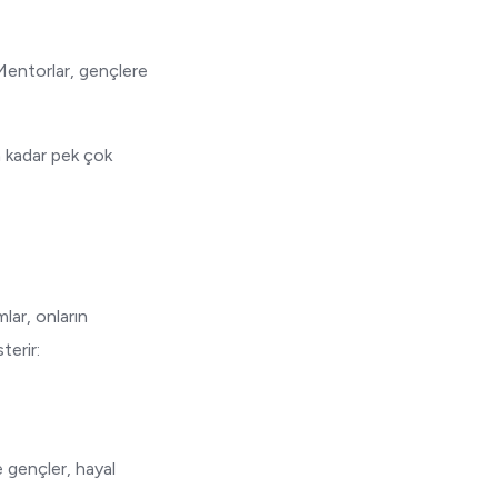
Mentorlar, gençlere
ğa kadar pek çok
mlar, onların
terir:
e gençler, hayal