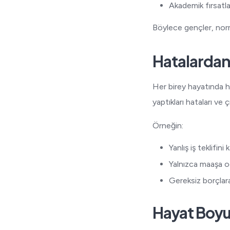
Akademik fırsatlar
Böylece gençler, norma
Hatalarda
Her birey hayatında ha
yaptıkları hataları ve 
Örneğin:
Yanlış iş teklifin
Yalnızca maaşa o
Gereksiz borçlara
Hayat Boy