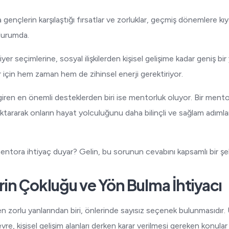
nçlerin karşılaştığı fırsatlar ve zorluklar, geçmiş dönemlere kı
durumda.
yer seçimlerine, sosyal ilişkilerden kişisel gelişime kadar geniş b
r için hem zaman hem de zihinsel enerji gerektiriyor.
ren en önemli desteklerden biri ise mentorluk oluyor. Bir mentor
tararak onların hayat yolculuğunu daha bilinçli ve sağlam adımla
ntora ihtiyaç duyar? Gelin, bu sorunun cevabını kapsamlı bir şek
lerin Çokluğu ve Yön Bulma İhtiyacı
n zorlu yanlarından biri, önlerinde sayısız seçenek bulunmasıdır. 
vre, kişisel gelişim alanları derken karar verilmesi gereken konular 