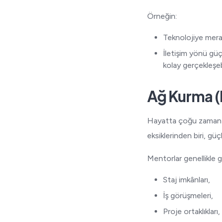
Örneğin:
Teknolojiye merak
İletişim yönü gü
kolay gerçekleşebi
Ağ Kurma (
Hayatta çoğu zaman “k
eksiklerinden biri, gü
Mentorlar genellikle 
Staj imkânları,
İş görüşmeleri,
Proje ortaklıkları,