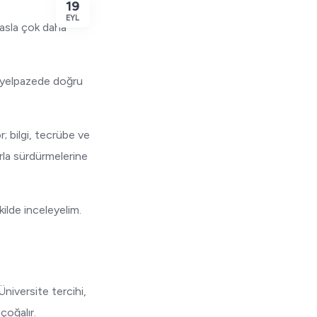
19
EYL
yasla çok daha
ir yelpazede doğru
; bilgi, tecrübe ve
rla sürdürmelerine
ilde inceleyelim.
Üniversite tercihi,
çoğalır.