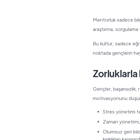
Mentorluk sadece bilg
araştırma, sorgulama v
Bu kültür, sadece eğit
noktada gençlerin hay
Zorluklarla
Gençler, başarısızlık, 
motivasyonunu düşürür.
Stres yönetimi te
Zaman yönetimi
Olumsuz geri bild
kırıklıkları karşıs