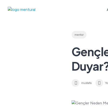
Skip
to
content
mentor
Gençle
Duyar
mustafa
Y