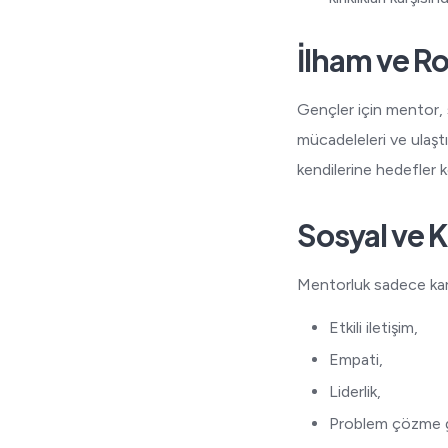
İlham ve Ro
Gençler için mentor, 
mücadeleleri ve ulaştı
kendilerine hedefler 
Sosyal ve K
Mentorluk sadece kari
Etkili iletişim,
Empati,
Liderlik,
Problem çözme gib