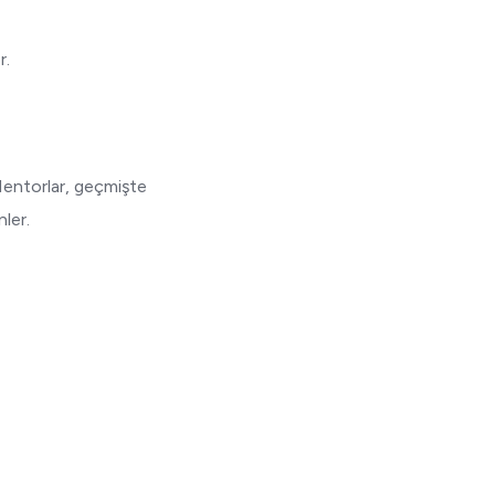
r.
. Mentorlar, geçmişte
nler.