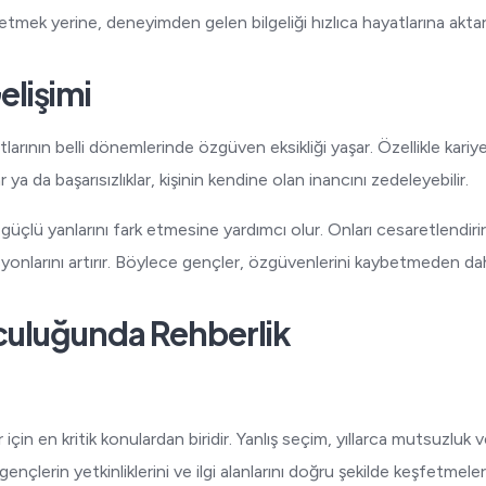
etmek yerine, deneyimden gelen bilgeliği hızlıca hayatlarına aktara
lişimi
larının belli dönemlerinde özgüven eksikliği yaşar. Özellikle kari
 ya da başarısızlıklar, kişinin kendine olan inancını zedeleyebilir.
güçlü yanlarını fark etmesine yardımcı olur. Onları cesaretlendirir
onlarını artırır. Böylece gençler, özgüvenlerini kaybetmeden daha
lculuğunda Rehberlik
için en kritik konulardan biridir. Yanlış seçim, yıllarca mutsuzluk v
 gençlerin yetkinliklerini ve ilgi alanlarını doğru şekilde keşfetmele