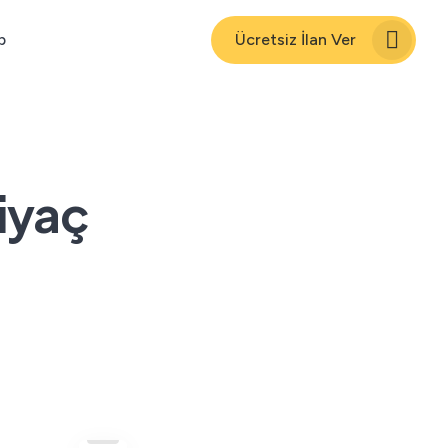
p
Ücretsiz İlan Ver
iyaç