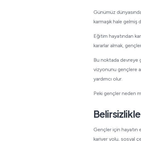
Günümüz dünyasında ge
karmaşık hale gelmiş 
Eğitim hayatından kari
kararlar almak, gençle
Bu noktada devreye gi
vizyonunu gençlere ak
yardımcı olur.
Peki gençler neden me
Belirsizlik
Gençler için hayatın e
kariyer yolu, sosyal çe