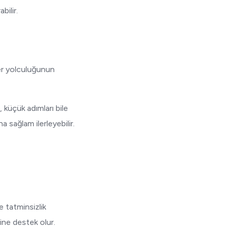
bilir.
yer yolculuğunun
, küçük adımları bile
 sağlam ilerleyebilir.
e tatminsizlik
rine destek olur.