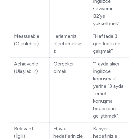
İngilizce
seviyemi
B2’ye
yükseltmek”
Measurable
İlerlemenizi
“Haftada 3
(Ölçülebilir)
ölçebilmelisini
gün İngilizce
z
çalışmak”
Achievable
Gerçekçi
“1 ayda akıcı
(Ulaşılabilir)
olmalı
İngilizce
konuşmak”
yerine “3 ayda
temel
konuşma
becerilerini
geliştirmek”
Relevant
Hayat
Kariyer
(İlgili)
hedeflerinizle
hedefinizle