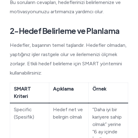
Bu soruların cevapları, hedeflerinizi belirlemenize ve
motivasyonunuzu artırmanıza yardımcı olur.
2-Hedef Belirleme ve Planlama
Hedefler, başarının temel taşlarıdır. Hedefler olmadan,
yaptığınız işler rastgele olur ve ilerlemenizi ölçmek
zorlaşır. Etkili hedef belirleme için SMART yöntemini
kullanabilirsiniz:
SMART
Açıklama
Örnek
Kriteri
Specific
Hedef net ve
“Daha iyi bir
(Spesifik)
belirgin olmalı
kariyere sahip
olmak” yerine
“6 ay içinde