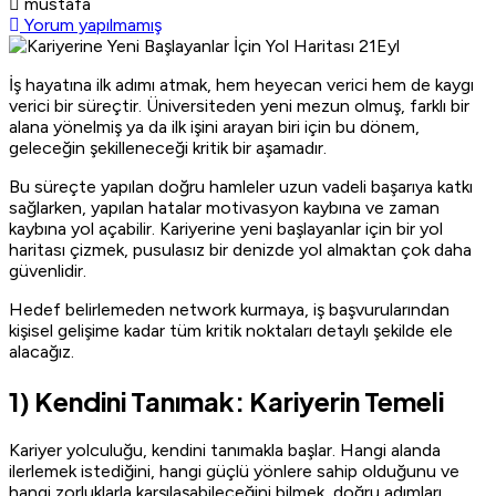
mustafa
Yorum yapılmamış
21
Eyl
İş hayatına ilk adımı atmak, hem heyecan verici hem de kaygı
verici bir süreçtir. Üniversiteden yeni mezun olmuş, farklı bir
alana yönelmiş ya da ilk işini arayan biri için bu dönem,
geleceğin şekilleneceği kritik bir aşamadır.
Bu süreçte yapılan doğru hamleler uzun vadeli başarıya katkı
sağlarken, yapılan hatalar motivasyon kaybına ve zaman
kaybına yol açabilir. Kariyerine yeni başlayanlar için bir yol
haritası çizmek, pusulasız bir denizde yol almaktan çok daha
güvenlidir.
Hedef belirlemeden network kurmaya, iş başvurularından
kişisel gelişime kadar tüm kritik noktaları detaylı şekilde ele
alacağız.
1) Kendini Tanımak: Kariyerin Temeli
Kariyer yolculuğu, kendini tanımakla başlar. Hangi alanda
ilerlemek istediğini, hangi güçlü yönlere sahip olduğunu ve
hangi zorluklarla karşılaşabileceğini bilmek, doğru adımları