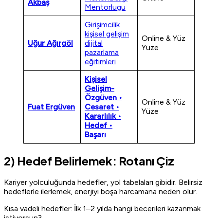
Akbaş
Mentorlugu
Girişimcilik
kişisel gelişim
Online & Yüz
Uğur Ağırgöl
dijital
Yüze
pazarlama
eğitimleri
Kişisel
Gelişim-
Özgüven •
Online & Yüz
Fuat Ergüven
Cesaret •
Yüze
Kararlılık •
Hedef •
Başarı
2) Hedef Belirlemek: Rotanı Çiz
Kariyer yolculuğunda hedefler, yol tabelaları gibidir. Belirsiz
hedeflerle ilerlemek, enerjiyi boşa harcamana neden olur.
Kısa vadeli hedefler: İlk 1–2 yılda hangi becerileri kazanmak
istiyorsun?