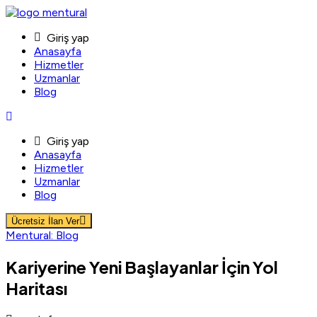
Skip
to
Giriş yap
content
Anasayfa
Hizmetler
Uzmanlar
Blog
Giriş yap
Anasayfa
Hizmetler
Uzmanlar
Blog
Ücretsiz İlan Ver
Mentural: Blog
Kariyerine Yeni Başlayanlar İçin Yol
Haritası