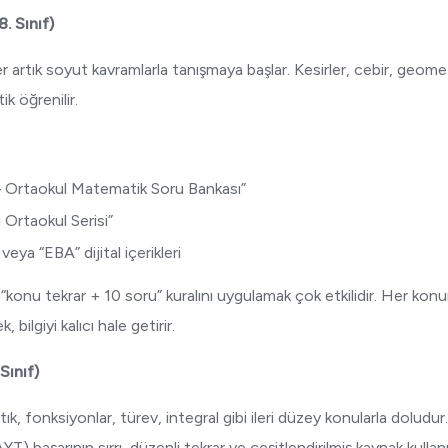
. Sınıf)
artık soyut kavramlarla tanışmaya başlar. Kesirler, cebir, geometri
k öğrenilir.
 – Ortaokul Matematik Soru Bankası”
ı Ortaokul Serisi”
ya “EBA” dijital içerikleri
 “konu tekrar + 10 soru” kuralını uygulamak çok etkilidir. Her ko
ilgiyi kalıcı hale getirir.
 Sınıf)
k, fonksiyonlar, türev, integral gibi ileri düzey konularla doludur.
T) başarının sırrı, düzenli tekrar ve çeşitlendirilmiş kaynak kullanı