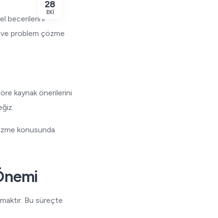
28
EKI
l becerilerini
me ve problem çözme
 göre kaynak önerilerini
eğiz.
 çizme konusunda
 Önemi
maktır. Bu süreçte