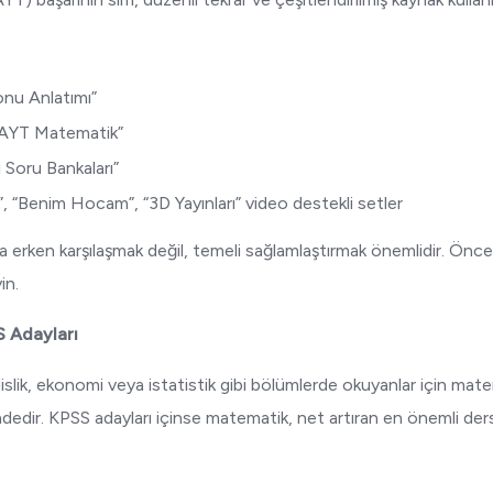
Konu Anlatımı”
rı AYT Matematik”
ı Soru Bankaları”
, “Benim Hocam”, “3D Yayınları” video destekli setler
la erken karşılaşmak değil, temeli sağlamlaştırmak önemlidir. Önc
in.
S Adayları
lik, ekonomi veya istatistik gibi bölümlerde okuyanlar için matem
dir. KPSS adayları içinse matematik, net artıran en önemli ders