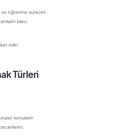
ir ve öğrenme sürecini
amların kalıcı
kkat edin.
ak Türleri
sorulan konuların
ecerilerini