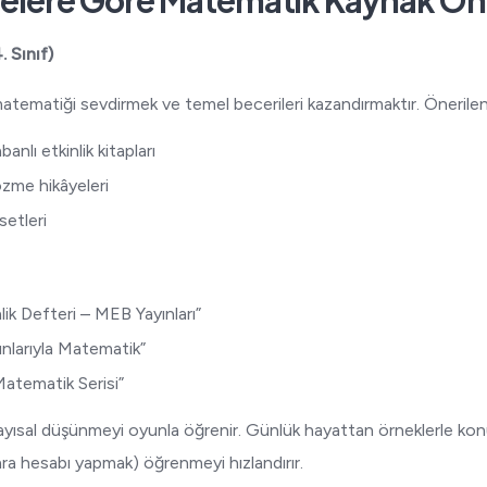
iyelere Göre Matematik Kaynak Öne
. Sınıf)
ematiği sevdirmek ve temel becerileri kazandırmaktır. Önerilen
anlı etkinlik kitapları
zme hikâyeleri
setleri
ik Defteri – MEB Yayınları”
unlarıyla Matematik”
Matematik Serisi”
ayısal düşünmeyi oyunla öğrenir. Günlük hayattan örneklerle konul
ara hesabı yapmak) öğrenmeyi hızlandırır.