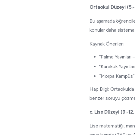
Ortaokul Düzeyi (5.-8
Bu aşamada öğrenciler 
konular daha sistemati
Kaynak Önerileri:
“Palme Yayınları
“Karekök Yayınlar
“Morpa Kampüs” ve
Hap Bilgi: Ortaokulda
benzer soruyu çözmek, b
c. Lise Düzeyi (9.-12.
Lise matematiği, mantı
sınavlarında (TYT ve AY