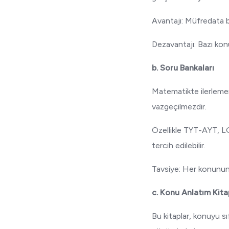
Avantajı: Müfredata b
Dezavantajı: Bazı konul
b. Soru Bankaları
Matematikte ilerlemeni
vazgeçilmezdir.
Özellikle TYT-AYT, LGS
tercih edilebilir.
Tavsiye: Her konunun s
c. Konu Anlatım Kita
Bu kitaplar, konuyu sı