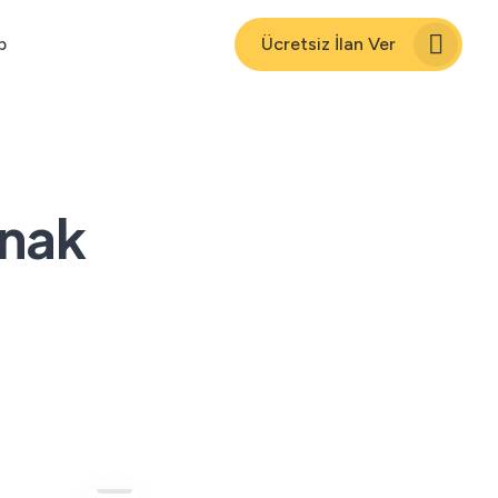
p
Ücretsiz İlan Ver
ynak