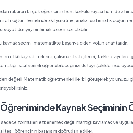
dan itibaren birçok öğrencinin hem korkulu rüyası hem de zihinse
alanı olmuştur. Temelinde akıl yürütme, analiz, sistematik düşün
u soyut dünyayı anlamak bazen zor olabilir.
 kaynak seçimi, matematikte başarıya giden yolun anahtarıdır.
 en etkili kaynak türlerini, çalışma stratejilerini, farklı seviyelere
ematiği nasıl verimli öğrenebileceğinizi detaylı şekilde inceleyec
den değerli Matematik öğretmenleri ile 1:1 görüşerek yolunuzu
rleyebilirsiniz.
 Öğreniminde Kaynak Seçiminin
adece formülleri ezberlemek değil, mantığı kavramak ve uygula
kalitesi, öğrencinin başarısını doğrudan etkiler.