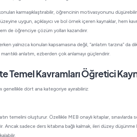
 konuları karmaşıklaştırabilir, öğrencinin motivasyonunu düşürebil
düzeyine uygun, açıklayıcı ve bol örnek içeren kaynaklar, hem kavr
hem de öğrenciye çözüm yolları kazandırır.
rken yalnızca konuları kapsamasına değil, “anlatım tarzına” da di
antıklı anlatım, ezberden çok anlamayı güçlendirir.
e Temel Kavramları Öğretici Kayn
 genellikle dört ana kategoriye ayırabiliriz:
atın temelini oluşturur. Özellikle MEB onaylı kitaplar, sınavlarda 
ir. Ancak sadece ders kitabına bağlı kalmak, ileri düzey düşünme b
alabilir.