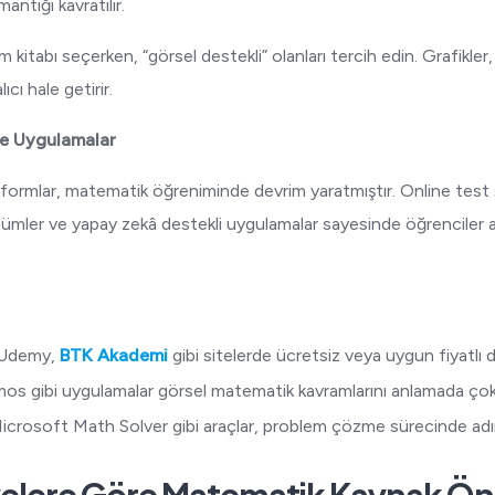
ntığı kavratılır.
 kitabı seçerken, “görsel destekli” olanları tercih edin. Grafikler, ş
cı hale getirir.
 ve Uygulamalar
latformlar, matematik öğreniminde devrim yaratmıştır. Online test 
özümler ve yapay zekâ destekli uygulamalar sayesinde öğrenciler ar
 Udemy,
BTK Akademi
gibi sitelerde ücretsiz veya uygun fiyatlı 
 gibi uygulamalar görsel matematik kavramlarını anlamada çok e
rosoft Math Solver gibi araçlar, problem çözme sürecinde adım