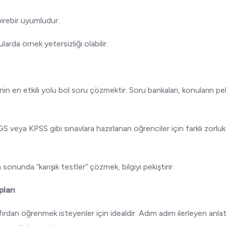
irebir uyumludur.
arda örnek yetersizliği olabilir.
n en etkili yolu bol soru çözmektir. Soru bankaları, konuların peki
 veya KPSS gibi sınavlara hazırlanan öğrenciler için farklı zorluk
onunda “karışık testler” çözmek, bilgiyi pekiştirir.
pları
fırdan öğrenmek isteyenler için idealdir. Adım adım ilerleyen anla