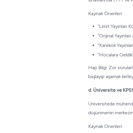
Kaynak Önerileri:
“Limit Yayınları 
“Orijinal Yayınla
“Karekök Yayınlar
“Hocalara Geldik”
Hap Bilgi: Zor sorular
başlayıp aşamalı ilerley
d. Üniversite ve KPS
Üniversitede mühendis
düşünmenin merkezinde
Kaynak Önerileri: