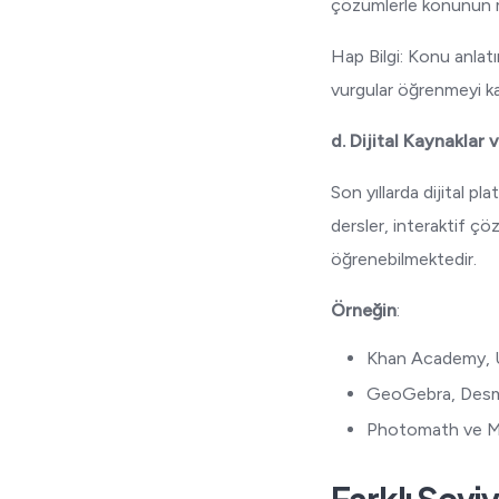
çözümlerle konunun ma
Hap Bilgi: Konu anlatım
vurgular öğrenmeyi kalı
d. Dijital Kaynaklar
Son yıllarda dijital p
dersler, interaktif ç
öğrenebilmektedir.
Örneğin
:
Khan Academy,
GeoGebra, Desmos
Photomath ve Mic