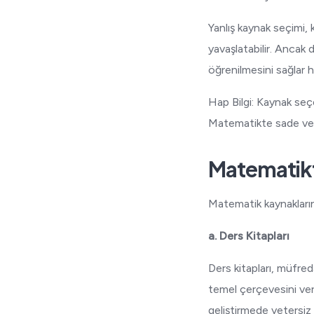
Yanlış kaynak seçimi,
yavaşlatabilir. Ancak 
öğrenilmesini sağlar 
Hap Bilgi: Kaynak seçe
Matematikte sade ve m
Matematikt
Matematik kaynaklarını
a. Ders Kitapları
Ders kitapları, müfred
temel çerçevesini ver
geliştirmede yetersiz k