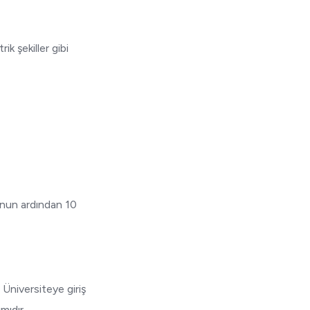
k şekiller gibi
nunun ardından 10
 Üniversiteye giriş
mıdır.