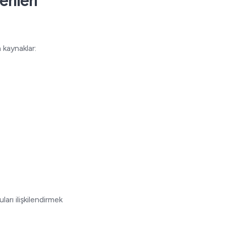
rileri
 kaynaklar:
arı ilişkilendirmek