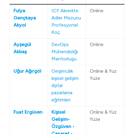
Fulya
ICF Akredite
Online
Gençkaya
Adler Mezunu
Akyol
Profesyonel
Koç
Ayşegül
DevOps
Online
Akbaş
Mühendisliği
Mentorlugu
Uğur Ağırgöl
Girişimcilik
Online & Yüz
kişisel gelişim
Yüze
dijital
pazarlama
eğitimleri
Fuat Ergüven
Kişisel
Online & Yüz
Gelişim-
Yüze
Özgüven •
Cesaret •