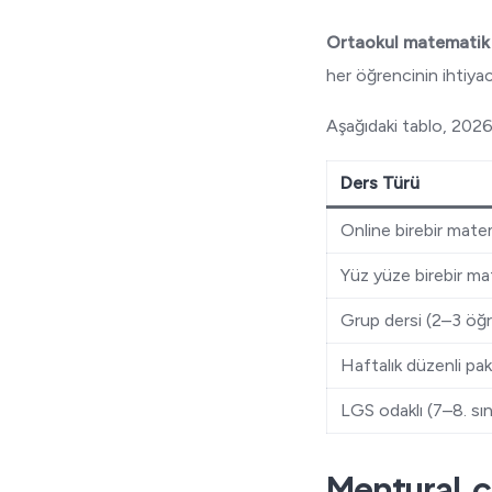
Ortaokul matematik ö
her öğrencinin ihtiyac
Aşağıdaki tablo, 2026 y
Ders Türü
Online birebir mate
Yüz yüze birebir ma
Grup dersi (2–3 öğ
Haftalık düzenli pa
LGS odaklı (7–8. sı
Mentural.c