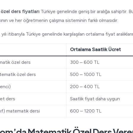
zel ders fiyatları
Türkiye genelinde geniş bir aralığa sahiptir.
ının ve her öğretmenin çalışma sisteminin farklı olmasıdır.
ılı itibarıyla Türkiye genelinde karşılaşılan ortalama fiyat aralıkla
Ortalama Saatlik Ücret
matik özel ders
300 – 600 TL
tematik özel ders
500 – 1000 TL
renci)
200 – 400 TL
ket ders
Saatlik fiyat daha uygun
nıf) matematik dersi
600 – 1200 TL
om’da Matematik Özel Ders Vere