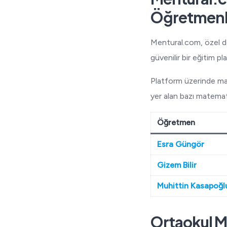
Öğretmenl
Mentural.com, özel de
güvenilir bir eğitim p
Platform üzerinde ma
yer alan bazı matemati
Öğretmen
Esra Güngör
Gizem Bilir
Muhittin Kasapoğl
Ortaokul Ma