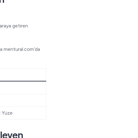
araya getiren
da mentural.com’da
z Yüze
ileyen