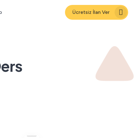
p
Ücretsiz İlan Ver
Ders