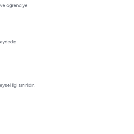
ı ve öğrenciye
kaydedip
sel ilgi sınırlıdır.