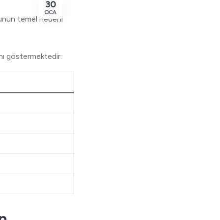
30
OCA
 Bunun temel nedeni
rını göstermektedir:
n