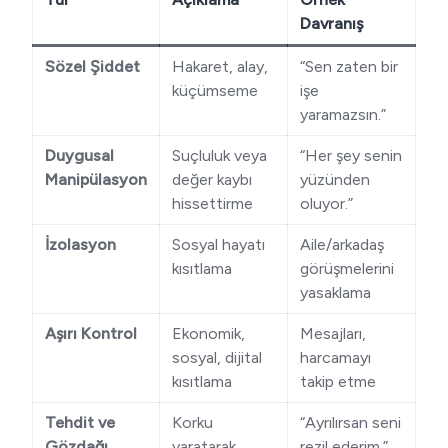
Davranış
Sözel Şiddet
Hakaret, alay,
“Sen zaten bir
küçümseme
işe
yaramazsın.”
Duygusal
Suçluluk veya
“Her şey senin
Manipülasyon
değer kaybı
yüzünden
hissettirme
oluyor.”
İzolasyon
Sosyal hayatı
Aile/arkadaş
kısıtlama
görüşmelerini
yasaklama
Aşırı Kontrol
Ekonomik,
Mesajları,
sosyal, dijital
harcamayı
kısıtlama
takip etme
Tehdit ve
Korku
“Ayrılırsan seni
Gözdağı
yaratarak
rezil ederim.”