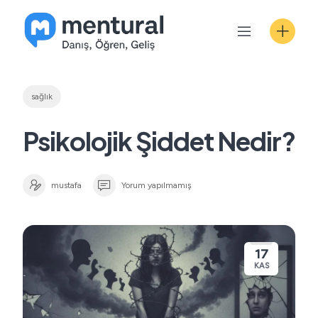
Skip
to
content
sağlık
Psikolojik Şiddet Nedir?
mustafa
Yorum yapılmamış
17
KAS