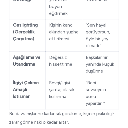
boyun
eğdirmek
Gaslighting
Kişinin kendi
“Sen hayal
(Gerçeklik
aklından şüphe
görüyorsun,
Çarpıtma)
ettirilmesi
öyle bir şey
olmadı.”
Aşağılama ve
Değersiz
Başkalarının
Utandırma
hissettirme
yanında küçük
düşürme
İlgiyi Çekme
Sevgi/ilgiyi
“Beni
Amaçlı
şantaj olarak
sevseydin
İstismar
kullanma
bunu
yapardın.”
Bu davranışlar ne kadar sık görülürse, kişinin psikolojik
zarar görme riski o kadar artar.