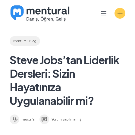
Skip
to
content
Mentural: Blog
Steve Jobs’tan Liderlik
Dersleri: Sizin
Hayatınıza
Uygulanabilir mi?
mustafa
Yorum yapılmamış