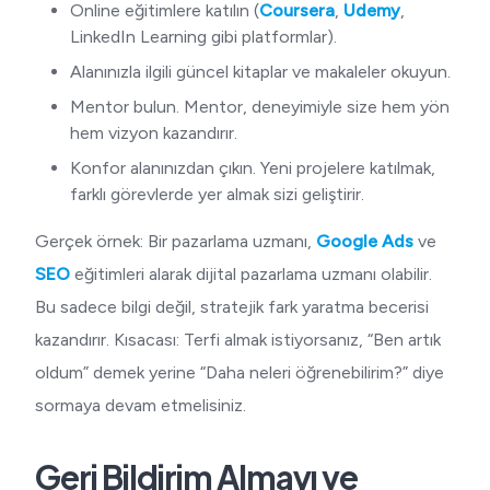
Online eğitimlere katılın (
Coursera
,
Udemy
,
LinkedIn Learning gibi platformlar).
Alanınızla ilgili güncel kitaplar ve makaleler okuyun.
Mentor bulun. Mentor, deneyimiyle size hem yön
hem vizyon kazandırır.
Konfor alanınızdan çıkın. Yeni projelere katılmak,
farklı görevlerde yer almak sizi geliştirir.
Gerçek örnek: Bir pazarlama uzmanı,
Google Ads
ve
SEO
eğitimleri alarak dijital pazarlama uzmanı olabilir.
Bu sadece bilgi değil, stratejik fark yaratma becerisi
kazandırır. Kısacası: Terfi almak istiyorsanız, “Ben artık
oldum” demek yerine “Daha neleri öğrenebilirim?” diye
sormaya devam etmelisiniz.
Geri Bildirim Almayı ve