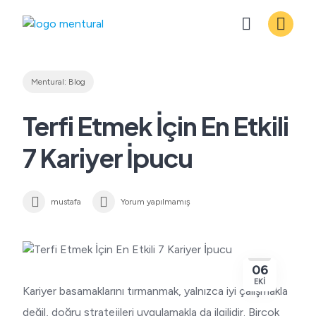
Skip
to
content
Mentural: Blog
Terfi Etmek İçin En Etkili
7 Kariyer İpucu
mustafa
Yorum yapılmamış
06
EKI
Kariyer basamaklarını tırmanmak, yalnızca iyi çalışmakla
değil, doğru stratejileri uygulamakla da ilgilidir. Birçok