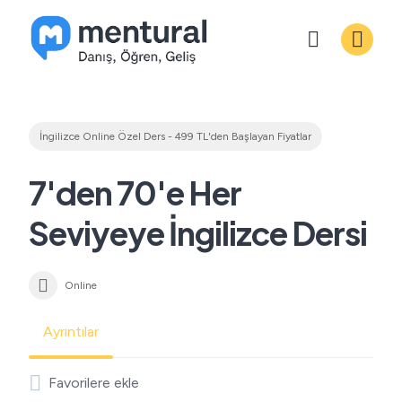
Skip
to
content
İngilizce Online Özel Ders - 499 TL'den Başlayan Fiyatlar
7'den 70'e Her
Seviyeye İngilizce Dersi
Online
Ayrıntılar
Favorilere ekle