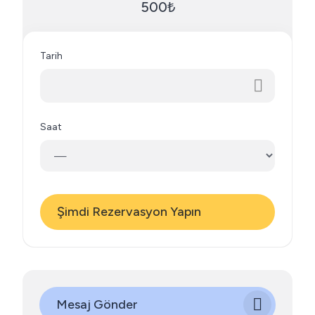
500₺
Tarih
Saat
Şimdi Rezervasyon Yapın
Mesaj Gönder