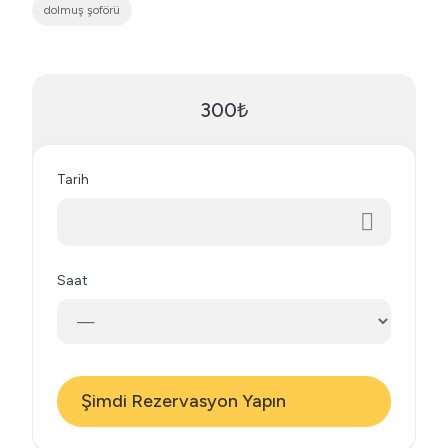
dolmuş şoförü
300₺
Tarih
Saat
Şimdi Rezervasyon Yapın