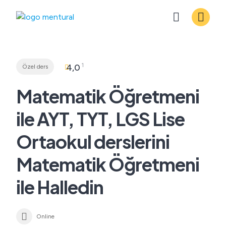
Skip
to
content
1
4,0
Özel ders
Matematik Öğretmeni
ile AYT, TYT, LGS Lise
Ortaokul derslerini
Matematik Öğretmeni
ile Halledin
Online