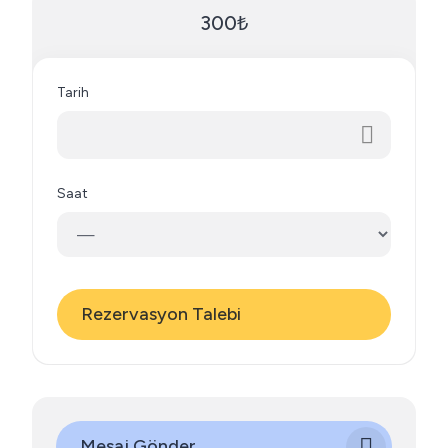
300₺
Tarih
Saat
Rezervasyon Talebi
Mesaj Gönder